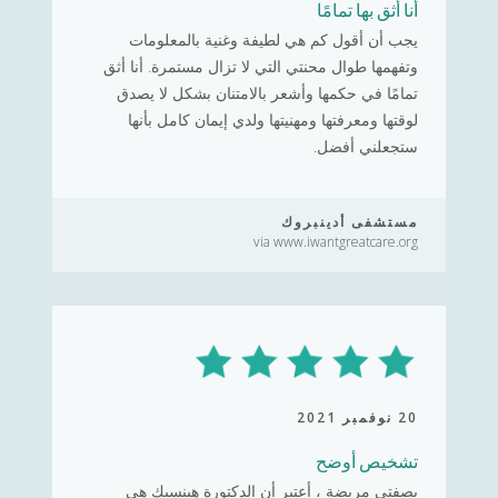
أنا أثق بها تمامًا
يجب أن أقول كم هي لطيفة وغنية بالمعلومات
وتفهمها طوال محنتي التي لا تزال مستمرة. أنا أثق
تمامًا في حكمها وأشعر بالامتنان بشكل لا يصدق
لوقتها ومعرفتها ومهنيتها ولدي إيمان كامل بأنها
ستجعلني أفضل.
مستشفى أدينبروك
via www.iwantgreatcare.org
20 نوفمبر 2021
تشخيص أوضح
بصفتي مريضة ، أعتبر أن الدكتورة هينسيك هي