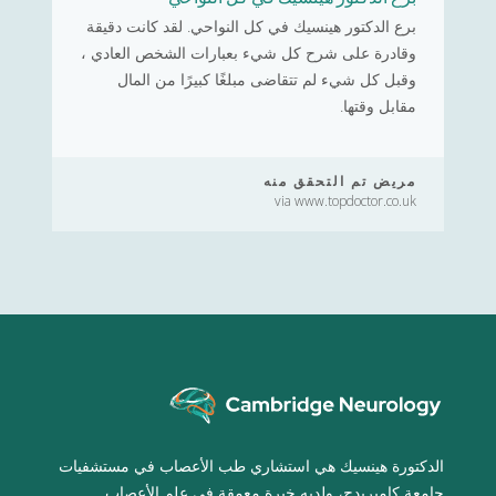
برع الدكتور هينسيك في كل النواحي. لقد كانت دقيقة
وقادرة على شرح كل شيء بعبارات الشخص العادي ،
وقبل كل شيء لم تتقاضى مبلغًا كبيرًا من المال
مقابل وقتها.
مريض تم التحقق منه
via www.topdoctor.co.uk
الدكتورة هينسيك هي استشاري طب الأعصاب في مستشفيات
جامعة كامبريدج، ولديه خبرة معمقة في علم الأعصاب