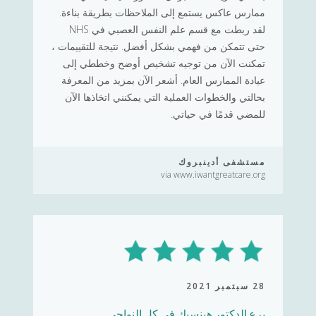
ممارس عاكس يستمع إلى الملاحظات بطريقة بناءة.
لقد ربطت مع قسم علم النفس العصبي في NHS
حتى تتمكن من فهمي بشكل أفضل. نتيجة للتقييمات ،
تمكنت الآن من توجيه تشخيص أوضح وخططي إلى
عيادة الممارس العام. أشعر الآن بمزيد من المعرفة
بحالتي والخطوات العملية التي يمكنني اتخاذها الآن
للمضي قدمًا في حياتي.
مستشفى أدينبروك
via www.iwantgreatcare.org
28 سبتمبر 2021
برع الدكتور هينسيك في كل النواحي